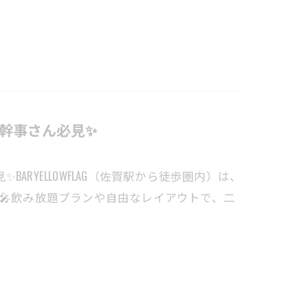
の幹事さん必見✨
ARYELLOWFLAG（佐賀駅から徒歩圏内）は、
R🎤飲み放題プランや自由なレイアウトで、二