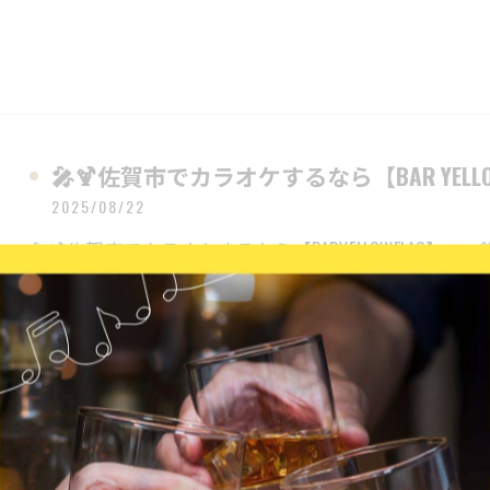
🎤🍹佐賀市でカラオケするなら【BAR YELLOW F
2025/08/22
🎤🍹佐賀市でカラオケするなら【BARYELLOWFLAG
二次会や友達との集まりにぴったり！🔸貸切利用や団
み放題で盛り上…