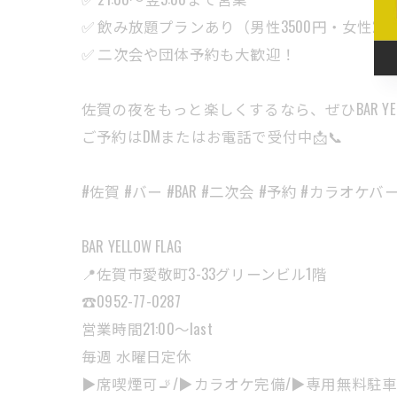
✅ 飲み放題プランあり（男性3500円・女性25
✅ 二次会や団体予約も大歓迎！
佐賀の夜をもっと楽しくするなら、ぜひBAR YELLO
ご予約はDMまたはお電話で受付中📩📞
#佐賀 #バー #BAR #二次会 #予約 #カラオケ
BAR YELLOW FLAG
📍佐賀市愛敬町3-33グリーンビル1階
☎️0952-77-0287
営業時間21:00〜last
毎週 水曜日定休
▶︎席喫煙可🚬/▶︎カラオケ完備/▶︎専用無料駐車場