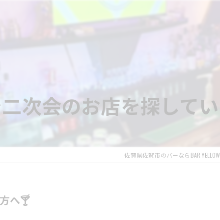
で二次会のお店を探してい
佐賀県佐賀市のバーならBAR YELLOW 
方へ🍸