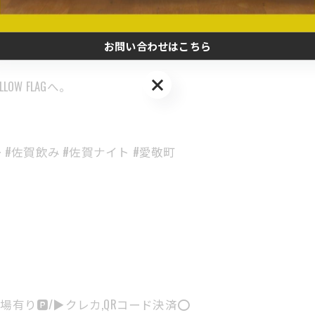
00円〜）
お問い合わせはこちら
お問い合わせはこちら
W FLAGへ。
バー #佐賀飲み #佐賀ナイト #愛敬町
有り🅿️/▶︎クレカ,QRコード決済⭕️