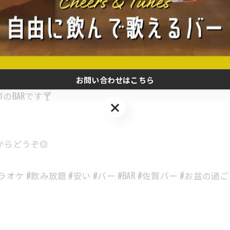
りな明るくカジュアルな空間✨
もよし。
学生さん・女性に嬉しい安い料金も魅力です💡
）
お問い合わせはこちら
BARです🍸
お問い合わせはこちら
らどうぞ🟡
ラオケ #飲み放題 #安い #バー #BAR #佐賀バー #お盆の過