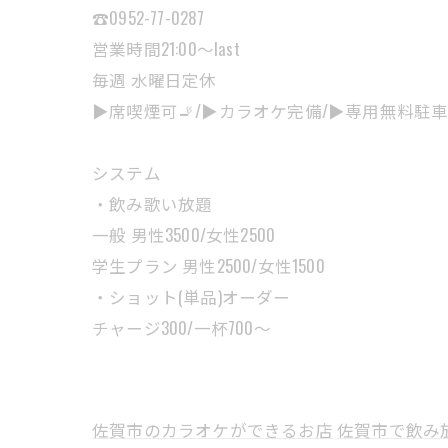
☎️0952-77-0287
営業時間21:00〜last
毎週 水曜日定休
▶︎席喫煙可🚬/▶︎カラオケ完備/▶︎専用無料駐車場
システム
・飲み歌い放題
一般 男性3500/女性2500
学生プラン 男性2500/女性1500
・ショット(単品)オーダー
チャージ300/一杯700〜
佐賀市のカラオケができるお店
佐賀市で飲み