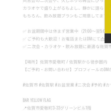
同窓会の二次会や、久しぶりの再会にぴった
カラオケで盛り上がるもよし、静かに語らう
もちろん、飲み放題プランもご用意してます！
✅ お盆期間中は休まず営業中（21:00〜翌5:00
✅ ご予約も大歓迎！お電話またはDMにて📩
✅ 二次会・カラオケ・飲み放題に最適な佐賀市の
【場所】佐賀市愛敬町 / 佐賀駅から徒歩圏内
【ご予約・お問い合わせ】プロフィールのDMか
#佐賀市 #佐賀駅 #お盆営業 #二次会 #予約 #カ
BAR YELLOW FLAG
📍佐賀市愛敬町3-33グリーンビル1階