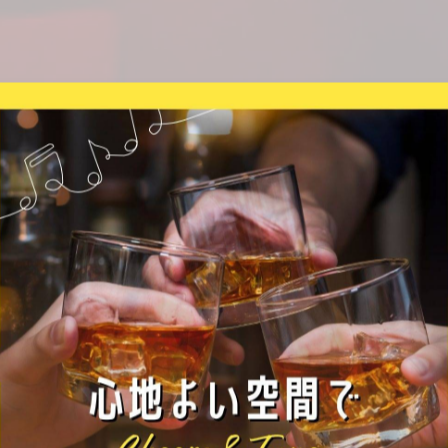
AG（佐賀駅近く）**へ🍻