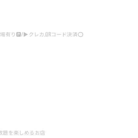
有り🅿️/▶︎クレカ,QRコード決済⭕️
放題を楽しめるお店