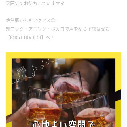
雰囲気でお待ちしています🍹
佐賀駅からもアクセス◎
邦ロック・アニソン・ボカロで声を枯らす夜はぜひ
【BAR YELLOW FLAG】へ！
📍佐賀市愛敬町3-33 グリーンビル1階
⏰21:00〜翌5:00（水曜定休）
< 前のページ
一覧に戻る
次のページ >