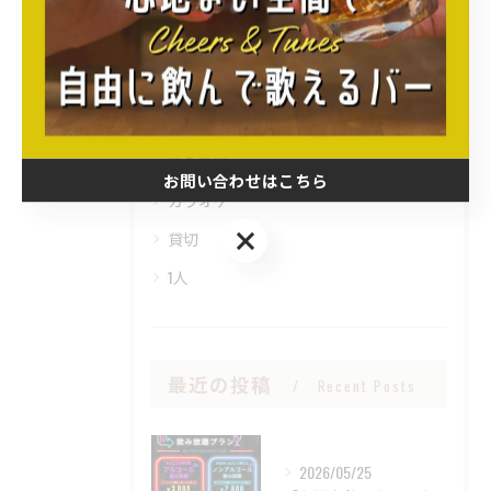
カテゴリー
Categories
全てのカテゴリー
初心者
飲み放題
お問い合わせはこちら
カラオケ
お問い合わせはこちら
貸切
1人
最近の投稿
Recent Posts
2026/05/25