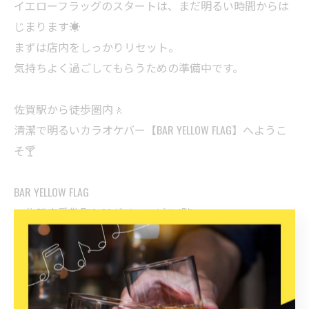
イエローフラッグのスタートは、まだ明るい時間からは
じまります☀️
まずは店内をしっかりリセット。
気持ちよく過ごしてもらうための準備中です。
佐賀駅から徒歩圏内🚶
清潔で明るいカラオケバー【BAR YELLOW FLAG】へようこ
そ🍸
BAR YELLOW FLAG
📍佐賀市愛敬町3-33グリーンビル1階
☎️0952-77-0287
営業時間21:00〜last
毎週 水曜日定休
▶︎席喫煙可🚬/▶︎カラオケ完備/▶︎専用無料駐車場有り🅿️/