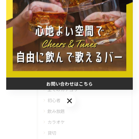
< 前のページ
一覧に戻る
次のページ >
カテゴリー
Categories
お問い合わせはこちら
全てのカテゴリー
お問い合わせはこちら
初心者
飲み放題
カラオケ
貸切