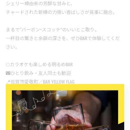
シェリー樽由来の芳醇な甘みと、
チャードされた新樽の力強い香ばしさが見事に融合。
まるで“バーボン×スコッチ”のいいとこ取り。
一杯目の驚きと余韻の深さを、ぜひBARで体験してくだ
さい。
🌕カラオケも楽しめる明るめBAR
🌃ひとり飲み・友人同士も歓迎
📍佐賀市愛敬町／BAR YELLOW FLAG
🕘 21:00〜翌5:00（水曜定休）
#佐賀バー #佐賀市バー #ジャックダニエル #ジャックダ
ニエルシングルモルト #ウイスキー好き #ウイスキー女
子