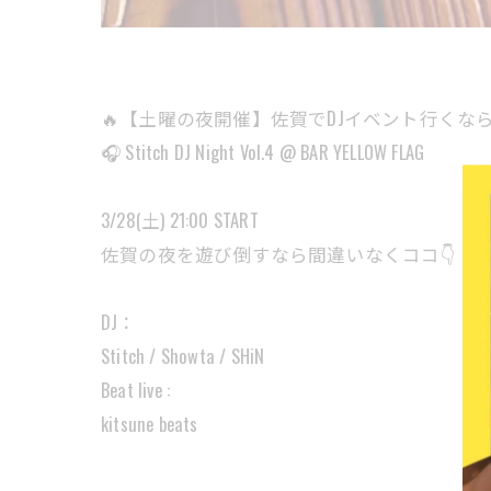
🔥【土曜の夜開催】佐賀でDJイベント行くなら
🎧 Stitch DJ Night Vol.4 @ BAR YELLOW FLAG
3/28(土) 21:00 START
佐賀の夜を遊び倒すなら間違いなくココ👇
DJ：
Stitch / Showta / SHiN
Beat live :
kitsune beats