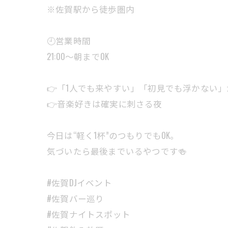
※佐賀駅から徒歩圏内
🕘営業時間
21:00〜朝までOK
👉「1人でも来やすい」「初見でも浮かない
👉音楽好きは確実に刺さる夜
今日は“軽く1杯”のつもりでもOK。
気づいたら最後までいるやつです🍻
#佐賀DJイベント
#佐賀バー巡り
#佐賀ナイトスポット