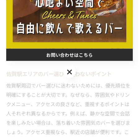
やイベント開催日を把握することで、より満足度の高い
体験ができるからです。例えば、SNSや口コミサイトで評
判を確認したり、地元の情報誌を活用したりする方法が
あります。また、事前に予約をしておくことで、混雑を
避けてスムーズに入店できます。これらのコツを活用
お問い合わせはこちら
し、自分に合ったバー選びを実現しましょう。
お問い合わせはこちら
佐賀駅エリアのバー選びに迷わないポイント
佐賀駅周辺でバー選びに迷わないためには、優先順位を
明確にすることが大切です。なぜなら、雰囲気やドリン
クメニュー、アクセスの良さなど、重視するポイントは
人それぞれ異なるからです。例えば、静かな空間で会話
を楽しみたい場合は、落ち着いた雰囲気のバーを選びま
しょう。アクセス重視なら、駅近の店舗が便利です。こ