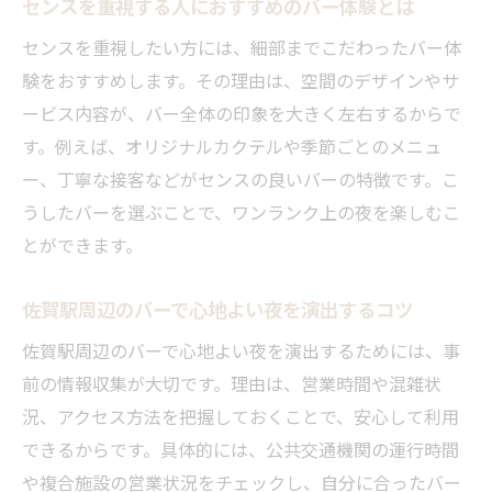
センスを重視する人におすすめのバー体験とは
佐賀駅周辺の新しいバー施設の魅力を解説
センスを重視したい方には、細部までこだわったバー体
話題の施設で楽しむ佐賀駅エリアのバー体
験をおすすめします。その理由は、空間のデザインやサ
験
ービス内容が、バー全体の印象を大きく左右するからで
佐賀駅で新しいバーを見つけるためのコツ
す。例えば、オリジナルカクテルや季節ごとのメニュ
最新施設で楽しむ佐賀駅近くのバー巡り計
ー、丁寧な接客などがセンスの良いバーの特徴です。こ
画
うしたバーを選ぶことで、ワンランク上の夜を楽しむこ
佐賀駅の新スポットで味わうバーのセンス
とができます。
新しい施設を活用した佐賀駅バーの楽しみ
佐賀駅周辺のバーで心地よい夜を演出するコツ
方
アクセス抜群な佐賀駅のバーを満喫するコツ
佐賀駅周辺のバーで心地よい夜を演出するためには、事
前の情報収集が大切です。理由は、営業時間や混雑状
アクセス便利な佐賀駅周辺のバー活用術
況、アクセス方法を把握しておくことで、安心して利用
佐賀駅のバーで快適に過ごすための移動計
できるからです。具体的には、公共交通機関の運行時間
画
や複合施設の営業状況をチェックし、自分に合ったバー