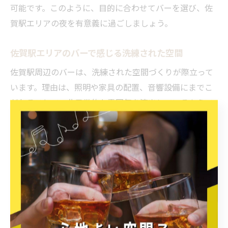
可能です。このように、目的に合わせてバーを選び、佐
賀駅エリアの夜を有意義に過ごしましょう。
佐賀駅エリアのバーで感じる洗練された空間
佐賀駅周辺のバーは、洗練された空間づくりが際立って
います。理由は、照明や家具の配置、音響設備にまでこ
だわることで、非日常的な雰囲気を演出しているからで
す。例えば、静かなBGMと落ち着いた色調のインテリア
が調和した空間は、仕事帰りや特別な日のリフレッシュ
に最適です。こうした洗練されたバーを選ぶことで、佐
賀駅エリアで上質な時間を過ごすことができます。
センスあふれるバーを佐賀駅で楽しむコツ
佐賀駅でセンスの良いバーを楽しむには、情報収集と下
調べがポイントです。その理由は、最新のオープン情報