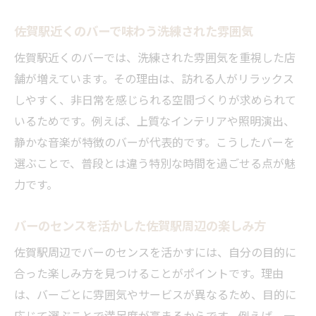
何か
洗練されたバーの見極め方と佐賀駅周辺の
佐賀駅近くのバーで味わう洗練された雰囲気
魅力
佐賀駅近くのバーでは、洗練された雰囲気を重視した店
佐賀駅で大人のバー時間を満喫する選択の
舗が増えています。その理由は、訪れる人がリラックス
ヒント
しやすく、非日常を感じられる空間づくりが求められて
バーのセンスを重視した佐賀駅での夜の楽
いるためです。例えば、上質なインテリアや照明演出、
しみ方
静かな音楽が特徴のバーが代表的です。こうしたバーを
センス重視なら佐賀駅エリアのバーで決まり
選ぶことで、普段とは違う特別な時間を過ごせる点が魅
力です。
センスで選ぶ佐賀駅エリアのバーの魅力に
迫る
バーのセンスを活かした佐賀駅周辺の楽しみ方
佐賀駅エリアで見逃せないバーの特徴を解
説
佐賀駅周辺でバーのセンスを活かすには、自分の目的に
合った楽しみ方を見つけることがポイントです。理由
バーのセンスを活かした佐賀駅での過ごし
は、バーごとに雰囲気やサービスが異なるため、目的に
方
応じて選ぶことで満足度が高まるからです。例えば、一