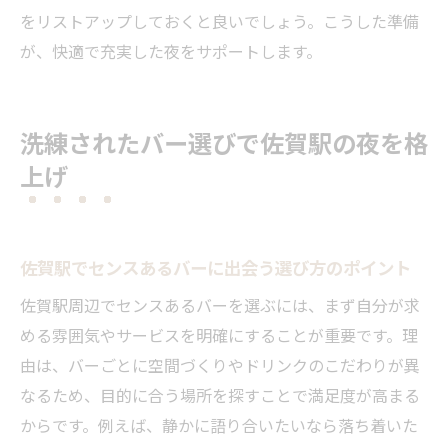
駅近バーでセンス溢れる夜を楽しむヒント
をリストアップしておくと良いでしょう。こうした準備
佐賀駅から気軽に行けるバーの選び方
が、快適で充実した夜をサポートします。
アクセス重視で選ぶ佐賀駅のバーの魅力
佐賀駅近辺でバー巡りを楽しむ移動のコツ
洗練されたバー選びで佐賀駅の夜を格
佐賀駅の夜に合うバー選びのポイント徹底解説
上げ
佐賀駅の夜を彩るバー選びの重要な視点
雰囲気やセンスで選ぶ佐賀駅近くのバー
佐賀駅周辺のバー選びで失敗しない方法
佐賀駅でセンスあるバーに出会う選び方のポイント
夜にぴったりな佐賀駅のバーの見分け方
佐賀駅周辺でセンスあるバーを選ぶには、まず自分が求
佐賀駅で満足できるバー選びのコツを紹介
める雰囲気やサービスを明確にすることが重要です。理
バー選びで佐賀駅の夜を快適にする方法
由は、バーごとに空間づくりやドリンクのこだわりが異
自分だけの特別なバーを佐賀駅で見つける方法
なるため、目的に合う場所を探すことで満足度が高まる
佐賀駅で自分好みのバーを見つけるコツ
からです。例えば、静かに語り合いたいなら落ち着いた
特別な夜を演出する佐賀駅のバー探し