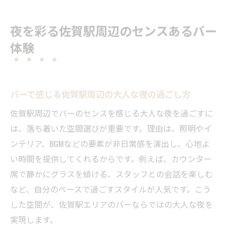
バーのセンスを活かした佐賀駅周辺の楽し
み方
夜を彩る佐賀駅周辺のセンスあるバー
佐賀駅でバー時間を満喫するための雰囲気
体験
選び
センスを重視する人におすすめのバー体験
とは
バーで感じる佐賀駅周辺の大人な夜の過ごし方
佐賀駅周辺のバーで心地よい夜を演出する
佐賀駅周辺でバーのセンスを感じる大人な夜を過ごすに
コツ
は、落ち着いた空間選びが重要です。理由は、照明やイ
洗練されたバー選びで佐賀駅の夜を格上げ
ンテリア、BGMなどの要素が非日常感を演出し、心地よ
佐賀駅でセンスあるバーに出会う選び方の
い時間を提供してくれるからです。例えば、カウンター
ポイント
席で静かにグラスを傾ける、スタッフとの会話を楽しむ
バー選びで差がつく佐賀駅周辺の注目ポイ
など、自分のペースで過ごすスタイルが人気です。こう
ント
した空間が、佐賀駅エリアのバーならではの大人な夜を
佐賀駅の夜を格上げするバーのセンスとは
実現します。