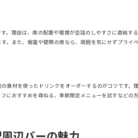
地元酒と食材で味わう贅沢なひとときを
佐賀の地酒が楽しめるバーの魅力とは
て
地元食材とバーのペアリング体験方法
です。理由は、席の配置や環境が会話のしやすさに直結す
バーで味わう佐賀ならではの一品紹介
ます。また、個室や壁際の席なら、周囲を気にせずプライ
贅沢気分になるバーの地酒セレクション
地元酒と食材が光るバーの楽しみ方
大人デートで味わいたい佐賀の味覚
リラックスできるバーで距離が縮まる理由
お問い合わせはこちら
お問い合わせはこちら
旬の食材を使ったドリンクをオーダーするのがコツです。
落ち着いたバーが会話を弾ませる理由
ッフにおすすめを尋ねる、季節限定メニューを試すなどの
リラックス空間がもたらす親密な時間
照明やBGMが距離を縮めるバーの工夫
佐賀駅バーで自然に距離が近づく瞬間
駅周辺バーの魅力
安心感あるバーで心が通う理由とは