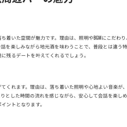
大人の二人におすすめのバーの雰囲気
佐賀駅で見つかる特別なバー体験とは
佐賀駅バーで非日常を体感する方法
ち着いた空間が魅力です。理由は、照明やBGMにこだわ
サプライズ演出ができるバーの魅力
会話を楽しみながら地元酒を味わうことで、普段とは違う
特別なシーンに選びたいバー体験談
憶に残るデートを叶えてくれるでしょう。
記憶に残るバーのサービスとは何か
佐賀駅周辺で見つける隠れた名店
デートの締めに最適なバーの過ごし方
げてくれます。理由は、落ち着いた照明や心地よい音楽が
ふたりの時間を彩るバーの楽しみ方
くりとした時間の流れを感じながら、安心して会話を楽し
佐賀駅バーで共有したい特別なひととき
ポイントとなります。
会話が広がるバーのアクティビティ紹介
大人デートにおすすめのバーの楽しみ方