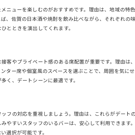
ふたりで選ぶバーのドリンクペアリング
たメニューを楽しむのがおすすめです。理由は、地域の特
思い出作りに最適なバーの活用術とは
えば、佐賀の日本酒や焼酎を飲み比べながら、それぞれの
佐賀駅バーで心に残る夜を過ごす方法
なひとときを演出してくれます。
な接客やプライベート感のある席配置が重要です。理由は
ウンター席や個室風のスペースを選ぶことで、周囲を気にせ
が多く、デートシーンに最適です。
タッフの対応を重視しましょう。理由は、これらがデート
しみやすいスタッフのいるバーは、安心して利用できます
ない選択が可能です。