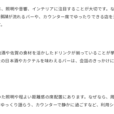
静かなバーで大人の時間を満喫する方法
は、照明や音響、インテリアに注目することが大切です。
落ち着いたインテリアが魅力のバー紹介
BGMが流れるバーや、カウンター席でゆったりできる店
佐賀駅の隠れ家バーで過ごす贅沢な夜
す。
リラックスできるバーの選び方ポイント
照明やBGMが際立つバーの楽しみ方
落ち着く空間で心ほどけるバー体験
地酒や佐賀の食材を活かしたドリンクが揃っていることが
佐賀駅デートを格上げするバーの空間
産の日本酒やカクテルを味わえるバーは、会話のきっかけ
特別感を演出するバーの空間づくり
佐賀駅バーで味わう非日常の雰囲気
デートで喜ばれるバーの席選びの秘訣
大人のデートを彩るバーの内装ポイント
いた照明や程よい距離感の席配置にあります。なぜなら、
ペアで楽しめるバーの空間アレンジ
でゆっくり語らう、カウンターで静かに過ごすなど、利用シ
雰囲気が良いバーで思い出深い一夜を