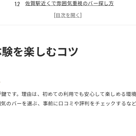
佐賀駅近くで雰囲気重視のバー探し方
大人のデートに最適なバーの特徴とは
リラックスできるバー空間の魅力解説
バーで会話が弾む席選びの工夫について
佐賀駅周辺で人気のバー活用のコツ
体験を楽しむコツ
デートに最適な佐賀駅周辺バーの魅力
佐賀駅バーでデートが特別になる理由
落ち着いた雰囲気がもたらす安心感
ト
地元ならではのバーの楽しみ方提案
が鍵です。理由は、初めての利用でも安心して楽しめる環
デートに最適なバーのサービスとは
囲気のバーを選ぶ、事前に口コミや評判をチェックするな
佐賀駅近辺で人気のバーの選び方
大人デートにぴったりなバー活用術
落ち着いた雰囲気重視ならこのバー選び