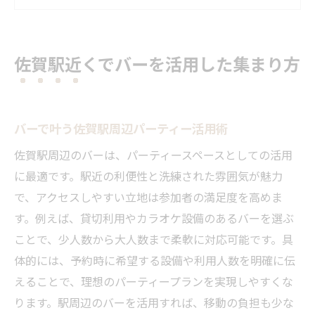
バー利用で思い出作りをサポートする方法
佐賀駅周辺バーで快適な集いを実現
バーが人気の理由とパーティーの魅力
佐賀駅近くでバーを活用した集まり方
パーティースペース選びの新常識を知る
佐賀駅周辺で失敗しないバー選びの基準
バー併設パーティースペースの特徴とは
バーで叶う佐賀駅周辺パーティー活用術
パーティールームとバーの選定ポイント
佐賀駅周辺のバーは、パーティースペースとしての活用
駅近バーを活用した新しい集まり方とは
に最適です。駅近の利便性と洗練された雰囲気が魅力
設備充実のバーで満足度を高めるコツ
で、アクセスしやすい立地は参加者の満足度を高めま
す。例えば、貸切利用やカラオケ設備のあるバーを選ぶ
口コミで高評価のバー活用法を解説
ことで、少人数から大人数まで柔軟に対応可能です。具
バー利用なら叶う理想の貸切パーティー
体的には、予約時に希望する設備や利用人数を明確に伝
バー貸切で理想のパーティーを演出する方
えることで、理想のパーティープランを実現しやすくな
法
ります。駅周辺のバーを活用すれば、移動の負担も少な
佐賀駅周辺バーの貸切メリットと注意点