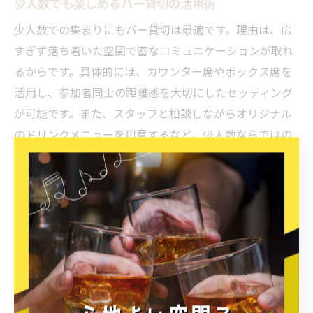
少人数でも楽しめるバー貸切の活用術
少人数での集まりにもバー貸切は最適です。理由は、広
すぎず落ち着いた空間で密なコミュニケーションが取れ
るからです。具体的には、カウンター席やボックス席を
活用し、参加者同士の距離感を大切にしたセッティング
が可能です。また、スタッフと相談しながらオリジナル
のドリンクメニューを用意するなど、少人数ならではの
特別な演出も実現できます。身近で親密なパーティーを
楽しみたい時におすすめです。
貸切バーでプライベート感を味わうコツ
貸切バーでプライベート感を最大限に味わうには、空間
の使い方と演出がポイントとなります。照明の明るさや
BGMの選曲、席の配置を工夫することで、参加者だけの
特別な雰囲気を作り出せます。例えば、入口にウェルカ