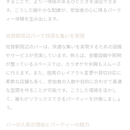
することで、より一体感のあるひとときを演出できま
パーティールームとバーの特徴と違い
す。こうした細やかな配慮が、参加者の心に残るパーテ
バー併設会場のメリットを徹底解説
ィー体験を生み出します。
選び方で変わるバーとパーティールーム体
験
佐賀駅周辺バーで快適な集いを実現
バー利用の利便性とパーティールーム比較
佐賀駅周辺のバーは、快適な集いを実現するための設備
雰囲気・設備でみるバーとパーティースペ
やサービスが充実しています。例えば、音響設備や照明
ース
が整っているスペースでは、カラオケや余興もスムーズ
バーならではの集まりとパーティールーム
に行えます。また、座席のレイアウト変更や貸切対応に
の差
柔軟な店舗も多く、参加者の人数や目的に合わせて最適
な空間を作ることが可能です。こうした環境を活かし
思い出に残る集いを実現するための工夫
て、誰もがリラックスできるパーティーを計画しましょ
バー利用で思い出深い集まりを演出する方
う。
法
佐賀駅周辺バーで特別感を出す工夫
バーが人気の理由とパーティーの魅力
参加者が喜ぶバーのパーティー演出術