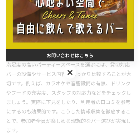
ムボードを設置したり、カラオケやプロジェクターを利
用してオリジナルの演出を加える方法も有効です。こう
した細やかな工夫が、誰にも邪魔されないパーティー体
験につながります。
貸切対応バー選びで満足度アップを狙う
お問い合わせはこちら
満足度の高いパーティースペースを選ぶには、貸切対応
お問い合わせはこちら
バーの設備やサービス内容をしっかり比較することが大
切です。例えば、カラオケや音響設備の有無、ドリンク
やフードの充実度、スタッフの対応力などをチェックし
ましょう。実際に下見をしたり、利用者の口コミを参考
にするのも効果的です。こうした情報収集を徹底するこ
とで、参加者全員が楽しめる理想的なバー選びが実現し
ます。