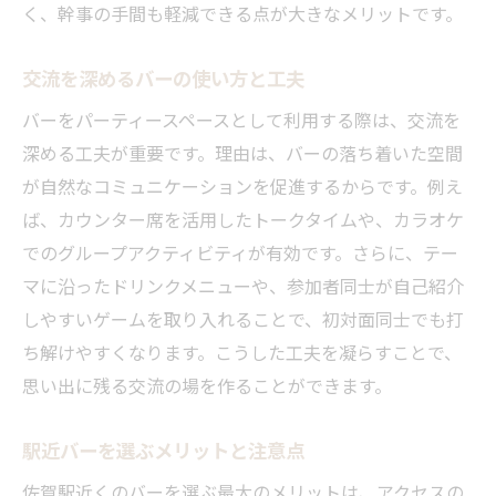
く、幹事の手間も軽減できる点が大きなメリットです。
少人数でも楽しめるバー貸切の活用術
貸切バーでプライベート感を味わうコツ
交流を深めるバーの使い方と工夫
貸切対応バー選びで満足度アップを狙う
バーをパーティースペースとして利用する際は、交流を
バーで叶える特別なイベント体験の魅力
深める工夫が重要です。理由は、バーの落ち着いた空間
レント利用で佐賀駅周辺の会場を探すコツ
が自然なコミュニケーションを促進するからです。例え
ば、カウンター席を活用したトークタイムや、カラオケ
レント活用でバー併設スペースを探す秘訣
でのグループアクティビティが有効です。さらに、テー
佐賀駅近くで人気のレントバーの選び方
マに沿ったドリンクメニューや、参加者同士が自己紹介
バー付きスペースをレントで予約する流れ
しやすいゲームを取り入れることで、初対面同士でも打
レントサービスで理想のバー会場を比較
ち解けやすくなります。こうした工夫を凝らすことで、
バー会場レント時のポイントと注意点
思い出に残る交流の場を作ることができます。
レントで見つかるおすすめバー活用術
カラオケ対応のバーで充実した時間を満喫
駅近バーを選ぶメリットと注意点
カラオケ設備充実のバーで盛り上がる方法
佐賀駅近くのバーを選ぶ最大のメリットは、アクセスの