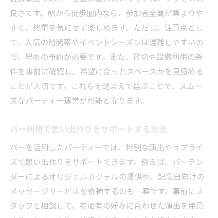
バーとカラオケの組み合わせで楽しさ倍増
良さです。駅から徒歩圏内なら、参加者全員が集まりや
すく、終電を気にせず楽しめます。ただし、注意点とし
佐賀駅周辺バーでカラオケを満喫するコツ
て、人気の時間帯やイベントシーズンは混雑しやすいの
カラオケ対応バーの選び方と活用ポイント
で、早めの予約が必要です。また、貸切や設備利用の条
バーでカラオケイベントを成功させる秘訣
件を事前に確認し、希望に合ったスペースかを見極める
カラオケ付きバーで思い出深い時間を演出
ことが大切です。これらを踏まえて選ぶことで、スムー
佐賀駅エリアで交流を深める秘訣とは
ズなパーティー運営が可能となります。
バー空間で自然な交流を生むポイント
パーティースペース利用で交流促進を図る
バー利用で思い出作りをサポートする方法
バーで仲間と親睦を深める楽しみ方
バーを活用したパーティーでは、特別な演出やサプライ
交流が広がるバーの雰囲気と工夫
ズで思い出作りをサポートできます。例えば、バーテン
ダーによるオリジナルカクテルの提供や、記念日向けの
初対面でも安心なバー活用の心得
メッセージサービスを依頼するのも一案です。事前にス
佐賀駅周辺バーで交流を深めるコツ
タッフと相談して、参加者の好みに合わせた演出を用意
パーティールームとバーの違いを徹底比較