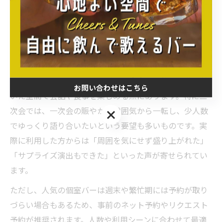
は最適な選択肢です。佐賀駅周辺には、プライベート空
間を重視した個室バーが点在し、周囲を気にせず仲間と
盛り上がれる雰囲気が魅力です。貸切や半個室の利用も
可能な店舗が多く、会社の宴会や友人同士の集まりにも
適しています。
個室を選ぶメリットは、騒がしい店内から離れ、落ち着
お問い合わせはこちら
いた空間で会話や食事を楽しめる点にあります。特に二
次会では、一次会の賑やかな雰囲気から一転し、少人数
お問い合わせはこちら
でゆっくり語り合いたいという要望も多いものです。実
際に利用した方からは「周囲を気にせず盛り上がれた」
「サプライズ演出もできた」といった声が寄せられてい
ます。
ただし、人気の個室バーは週末や繁忙期には予約が取り
づらい場合もあるため、事前のネット予約やリクエスト
予約が推奨されます。人数や利用シーンに合わせて最適