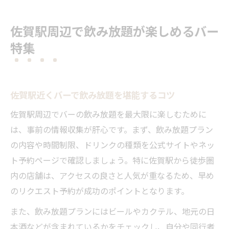
二次会向けバーのおすすめポイント解説
二次会に最適な佐賀市のバー空間を探すなら
佐賀駅周辺で飲み放題が楽しめるバー
二次会にバーが選ばれる理由と満足度
特集
佐賀市バーで叶う理想の二次会空間とは
居酒屋と比較したバー二次会の新提案
安いだけじゃないバーの二次会活用法
佐賀駅近くバーで飲み放題を堪能するコツ
おしゃれなバーで二次会を楽しむコツ
佐賀駅周辺でバーの飲み放題を最大限に楽しむために
個室ありのバーで二次会を満喫したい人へ
は、事前の情報収集が肝心です。まず、飲み放題プラン
個室バーで叶えるプライベート二次会
の内容や時間制限、ドリンクの種類を公式サイトやネッ
ト予約ページで確認しましょう。特に佐賀駅から徒歩圏
佐賀駅周辺個室バーの利用ポイント
内の店舗は、アクセスの良さと人気が重なるため、早め
飲み放題付き個室バーの選び方ガイド
のリクエスト予約が成功のポイントとなります。
女子会やデートに最適な個室バー紹介
また、飲み放題プランにはビールやカクテル、地元の日
佐賀市バーで個室ならではの楽しみ方
本酒などが含まれているかをチェックし、自分や同行者