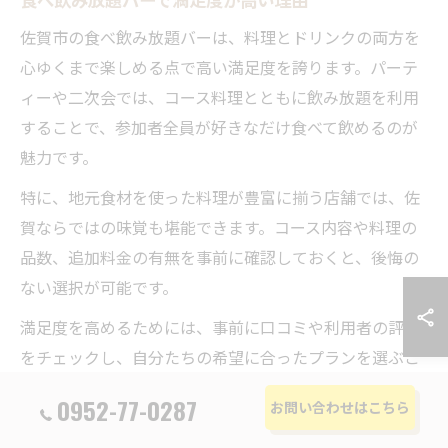
佐賀市の食べ飲み放題バーは、料理とドリンクの両方を
心ゆくまで楽しめる点で高い満足度を誇ります。パーテ
ィーや二次会では、コース料理とともに飲み放題を利用
することで、参加者全員が好きなだけ食べて飲めるのが
魅力です。
特に、地元食材を使った料理が豊富に揃う店舗では、佐
賀ならではの味覚も堪能できます。コース内容や料理の
品数、追加料金の有無を事前に確認しておくと、後悔の
ない選択が可能です。
満足度を高めるためには、事前に口コミや利用者の評価
をチェックし、自分たちの希望に合ったプランを選ぶこ
とが大切です。食事もお酒も妥協したくない方には、佐
0952-77-0287
お問い合わせはこちら
賀市の食べ飲み放題バーが最適です。