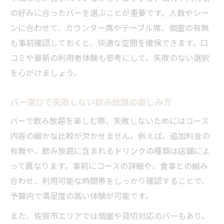
大人の隠れ家として注目のバー選びのコツ
の好みに合ったバーを選ぶことが重要です。人数やシー
大人の隠れ家バーで過ごす贅沢な時間
ンに合わせて、カウンター席やテーブル席、個室の有無
隠れ家バーが人気の理由と体験談紹介
も事前確認しておくと、快適な空間を確保できます。口
佐賀駅近くのバーで落ち着く夜を満喫
コミや最新の利用者体験も参考にして、失敗のない選択
静かな空間が魅力のバー選びポイント
を心がけましょう。
二次会にも使える隠れ家バー活用法
バー選びで失敗しない飲み放題の楽しみ方
飲み放題でお得に楽しむ佐賀市バーの魅力
バーで飲み放題を楽しむ際、失敗しないためにはコース
バー飲み放題プランのメリット徹底解説
内容の細かな比較が欠かせません。例えば、追加料金の
コスパ抜群のバー飲み放題活用テクニック
有無や、飲み放題に含まれるドリンクの種類は店舗によ
佐賀市バーで味わう多彩なドリンクの魅力
って異なります。事前にコースの詳細や、食事との組み
食べ飲み放題バーで満足度が高い理由
合わせ、利用可能な時間帯をしっかり確認することで、
二次会でも人気のバー飲み放題を比較
予算内で満足度の高い体験が可能です。
雰囲気重視で選ぶ佐賀駅近くのバー体験談
また、佐賀市エリアでは個室や貸切対応のバーもあり、
雰囲気抜群バーで素敵な夜を体験しよう