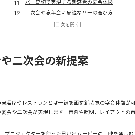
バー貸切で実現する新感覚の宴会体験
二次会や忘年会に最適なバーの選び方
グループ利用向けバーの貸切ポイント紹介
参加者全員が満足するバー貸切の秘訣
貸切バーならではの自由な宴会プラン提案
二次会に最適な佐賀駅バー活用術を紹介
会や二次会の新提案
バーの貸切で叶う理想の二次会プラン案
佐賀駅近くで選ぶバーの魅力と活用例
二次会向けバーの雰囲気と演出ポイント
バー貸切を活かしたサプライズ演出の工夫
の居酒屋やレストランとは一線を画す新感覚の宴会体験が
アクセス良好なバーで二次会を快適に
い宴会や二次会が実現します。音響や照明、レイアウトの
幹事目線で選ぶ貸切バーの魅力と利点
幹事が注目すべきバー貸切のメリット解説
り、プロジェクターを使った思い出ムービーの上映を楽し