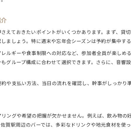
貸切バーならではの演出アイデア紹介
参加者が満足するバー選びの実践法
紹介
幹事が重視すべきバー選定チェック項目
押さえておきたいポイントがいくつかあります。まず、貸
移動負担を減らす駅近バーの選び方
認しましょう。特に週末や忘年会シーズンは予約が集中す
駅近バー貸切で移動のストレスを軽減
アレルギーや食事制限への対応など、参加者全員が楽しめ
アクセス重視で選ぶバーのメリット
ンもグループ構成に合わせて選択できます。さらに、音響
集合しやすいバー選びの評価ポイント
駅近バーならではの宴会プラン活用法
お問い合わせはこちら
お問い合わせはこちら
規約や支払い方法、当日の流れを確認し、幹事がしっかり
参加者に優しいバー貸切の工夫とは
アリングや希望の把握が欠かせません。例えば、飲み物の
。佐賀駅周辺のバーでは、多彩なドリンクや地元食材を使