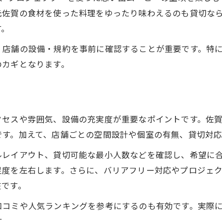
参加者が喜ぶバー貸切の演出ポイント
元佐賀の食材を使った料理をゆったり味わえるのも貸切な
貸切バーなら幹事の負担が軽減できる理由
す。
予算調整がしやすいバー貸切の魅力
、店舗の設備・規約を事前に確認することが重要です。特
柔軟な対応が魅力のバー貸切活用法
のカギとなります。
バーを貸切るメリットとは何か徹底解説
バー貸切で叶うプライベートな空間の魅力
人数やシーンに合わせたバー利用の利点
クセスや雰囲気、設備の充実度が重要なポイントです。佐
貸切バーならではのコースアレンジ事例
です。加えて、店舗ごとの空間設計や個室の有無、貸切対
参加者同士が交流しやすいバーの工夫点
ルレイアウト、貸切可能な最小人数などを確認し、希望に
バー貸切で安心して楽しめる理由とは
足度を左右します。さらに、バリアフリー対応やプロジェ
忘年会を盛り上げるバー選びのコツ
在です。
忘年会向けバー貸切のポイント徹底解説
口コミや人気ランキングを参考にするのも有効です。実際
バーの雰囲気で選ぶ宴会の盛り上げ方
す。