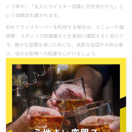
いう声や、「友人とウイスキー談義に花を咲かせた」と
いう体験談も聞かれます。
初めてウイスキーバーを利用する場合は、メニューや価
格帯、スタッフの知識量などを事前に確認すると安心で
す。静かな空間を保つためにも、過度な会話や大声は避
け、他のお客様への配慮を心がけましょう。
佐賀市バーのテーブル席活用法ガイド
バーのテーブル席で佐賀市を満喫する使い方
佐賀市のバーでは、テーブル席を活用することで、友人
や同僚との語らいや大切な人との特別なひとときを、よ