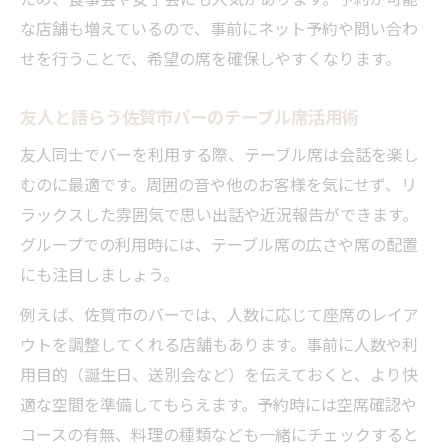
初めてのバー選びに役立つテーブル席のポイン
な店舗も増えているので、事前にネット予約や問い合わ
ト
せを行うことで、希望の席を確保しやすくなります。
初めてのバー選びはテーブル席で安心スタ
友人と語らう佐賀市バーのテーブル席活用術
ート
友人同士でバーを利用する際、テーブル席は会話を楽し
佐賀市バーのテーブル席予約のコツと注意
むのに最適です。周囲の音や他のお客様を気にせず、リ
点
ラックスした雰囲気で思い出話や近況報告ができます。
バー初心者におすすめの席選びガイド
グループでの利用時には、テーブル席の広さや席の配置
佐賀市バーでテーブル席を選ぶ際の比較ポ
にも注目しましょう。
イント
例えば、佐賀市のバーでは、人数に応じて座席のレイア
テーブル席利用で快適なバー体験を実現
ウトを調整してくれる店舗もあります。事前に人数や利
用目的（誕生日、送別会など）を伝えておくと、より快
適な空間を準備してもらえます。予約時には空席確認や
コースの有無、料理の種類なども一緒にチェックすると