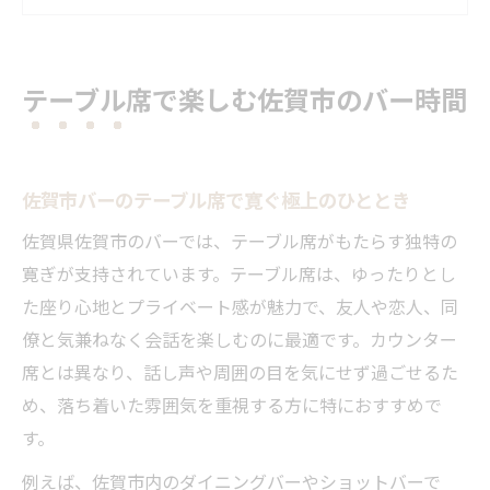
テーブル席が叶えるゆったりバー体験のポ
イント
友人と語らう佐賀市バーのテーブル席活用
テーブル席で楽しむ佐賀市のバー時間
術
佐賀市ショットバーでテーブル席を楽しむ
コツ
佐賀市バーのテーブル席で寛ぐ極上のひととき
落ち着いた空間でバーの魅力を再発見
佐賀県佐賀市のバーでは、テーブル席がもたらす独特の
佐賀市バーの落ち着いた空間が生む心地よ
寛ぎが支持されています。テーブル席は、ゆったりとし
さ
た座り心地とプライベート感が魅力で、友人や恋人、同
バーでしか味わえない佐賀市の非日常体験
僚と気兼ねなく会話を楽しむのに最適です。カウンター
テーブル席で再発見するバーの意外な魅力
席とは異なり、話し声や周囲の目を気にせず過ごせるた
とは
め、落ち着いた雰囲気を重視する方に特におすすめで
佐賀市バーで大人の雰囲気を楽しむポイン
す。
ト
例えば、佐賀市内のダイニングバーやショットバーで