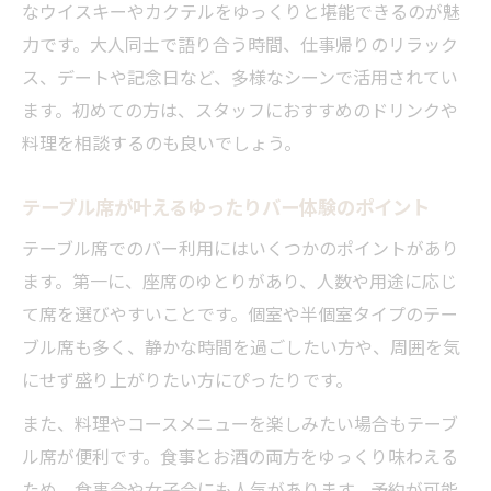
なウイスキーやカクテルをゆっくりと堪能できるのが魅
バーのテーブル席が人気の雰囲気作りの工
力です。大人同士で語り合う時間、仕事帰りのリラック
夫
ス、デートや記念日など、多様なシーンで活用されてい
佐賀市バーで雰囲気重視の席選びのコツ
ます。初めての方は、スタッフにおすすめのドリンクや
おしゃれなバーを楽しむテーブル席の特徴
料理を相談するのも良いでしょう。
友人と語らう佐賀市バーでの過ごし方
友人との会話が弾む佐賀市バーのテーブル
テーブル席が叶えるゆったりバー体験のポイント
席
テーブル席でのバー利用にはいくつかのポイントがあり
佐賀市バーで友人と楽しむテーブル席の魅
ます。第一に、座席のゆとりがあり、人数や用途に応じ
力
て席を選びやすいことです。個室や半個室タイプのテー
グループ利用におすすめな佐賀市バーの過
ブル席も多く、静かな時間を過ごしたい方や、周囲を気
ごし方
にせず盛り上がりたい方にぴったりです。
佐賀市ショットバーで友人と特別なひとと
また、料理やコースメニューを楽しみたい場合もテーブ
きを
ル席が便利です。食事とお酒の両方をゆっくり味わえる
バーのテーブル席で深まる友人との絆
ため、食事会や女子会にも人気があります。予約が可能