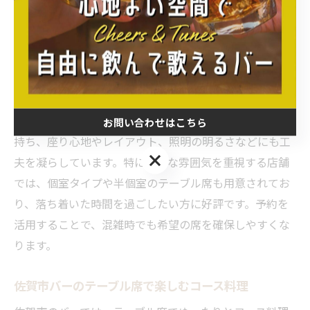
りリラックスした雰囲気で楽しむことができます。テー
ブル席はカウンター席と異なり、周囲の視線を気にせず
プライベート感を保てるのが魅力です。例えば、仕事帰
りにゆっくりとドリンクを傾けながら、その日の出来事
を語り合う場としても最適です。
また、佐賀市のバーの多くは、テーブル席にこだわりを
お問い合わせはこちら
持ち、座り心地やレイアウト、照明の明るさなどにも工
お問い合わせはこちら
夫を凝らしています。特に静かな雰囲気を重視する店舗
では、個室タイプや半個室のテーブル席も用意されてお
り、落ち着いた時間を過ごしたい方に好評です。予約を
活用することで、混雑時でも希望の席を確保しやすくな
ります。
佐賀市バーのテーブル席で楽しむコース料理