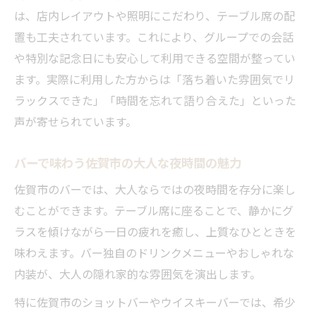
佐賀市ウイスキーバーで味わう静かな時間
は、店内レイアウトや照明にこだわり、テーブル席の配
佐賀市バーのテーブル席活用法ガイド
置も工夫されています。これにより、グループでの会話
バーのテーブル席で佐賀市を満喫する使い
や特別な記念日にも安心して利用できる空間が整ってい
方
ます。実際に利用した方からは「落ち着いた雰囲気でリ
佐賀市バーのテーブル席で楽しむコース料
ラックスできた」「時間を忘れて語り合えた」といった
理
声が寄せられています。
グループ利用に最適なテーブル席の選び方
バーで味わう佐賀市の大人な夜時間の魅力
テーブル席で過ごす佐賀市バーの魅力発見
佐賀市のバーでは、大人ならではの夜時間を存分に楽し
佐賀市スペイン料理バーのテーブル席活用
むことができます。テーブル席に座ることで、静かにグ
術
ラスを傾けながら一日の疲れを癒し、上質なひとときを
雰囲気重視ならテーブル席が選ばれる理由
味わえます。バー独自のドリンクメニューやおしゃれな
佐賀市バーで雰囲気を楽しむならテーブル
内装が、大人の隠れ家的な雰囲気を演出します。
席
特に佐賀市のショットバーやウイスキーバーでは、希少
テーブル席がもたらす落ち着きの秘密とは