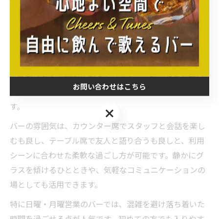
バーの雰囲気が夜を特別にする理由
佐賀県佐賀市のバーは、夜の時間を特別なものに変える
独自の雰囲気が魅力です。店内は照明やインテリア、静
かな音楽などこだわりが随所に感じられ、忙しい日常か
ら解放される空間が広がっています。こうした落ち着い
お問い合わせはこちら
た空間は、仕事終わりや週末のリフレッシュに最適で
す。
お問い合わせはこちら
バーの雰囲気は、カウンター席でスタッフと会話を楽し
むも良し、テーブル席で友人と語り合うも良しと、利用
シーンに合わせた柔軟な過ごし方が可能です。静かにグ
ラスを傾けるひとときや、気軽なコミュニケーションの
場としても活用できます。
特に日曜・月曜営業のバーでは、混雑を避け落ち着いた
時間を過ごせる点が人気です。初めての方でも入りやす