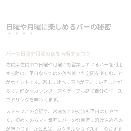
佐賀市のバーで味わう特別な週末体験
バーの営業情報を事前に確認する利点
佐賀市で週末営業のバーを満喫する方法
日曜や月曜に楽しめるバーの秘密
バーで週末を快適に過ごすための秘訣
佐賀市のバー選びで外せないチェック項目
日曜営業のバーが人気な理由を探る
バーで日曜や月曜の夜を満喫するコツ
初めてのバー巡りにおすすめの楽しみ方
佐賀県佐賀市で日曜や月曜にも営業しているバーを利用
バーで友人と盛り上がるポイントを解説
する際は、平日ならではの落ち着いた空間を楽しむこと
穏やかな夜を彩る佐賀県のバー選び
がポイントです。週末に比べて店内が空いていることが
多く、静かなカウンター席やテーブル席で自分のペース
バーの雰囲気が夜を特別にする理由
でドリンクを味わえます。
営業日で選ぶ佐賀県のおすすめバー
スタッフとの会話や、常連客との交流も平日はしやす
カクテルや音楽が楽しめるバーの魅力
く、初めての方でも気軽にバーの雰囲気に溶け込めるの
落ち着いた夜にぴったりなバーの特徴
が魅力です。たとえば、カクテルやウイスキーのおすす