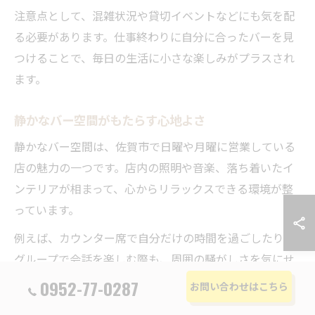
注意点として、混雑状況や貸切イベントなどにも気を配
る必要があります。仕事終わりに自分に合ったバーを見
つけることで、毎日の生活に小さな楽しみがプラスされ
ます。
静かなバー空間がもたらす心地よさ
静かなバー空間は、佐賀市で日曜や月曜に営業している
店の魅力の一つです。店内の照明や音楽、落ち着いたイ
ンテリアが相まって、心からリラックスできる環境が整
っています。
例えば、カウンター席で自分だけの時間を過ごしたり、
グループで会話を楽しむ際も、周囲の騒がしさを気にせ
ずに済みます。静かな空間は初めての方でも入りやす
0952-77-0287
お問い合わせはこちら
く、常連客にも長く愛される理由です。