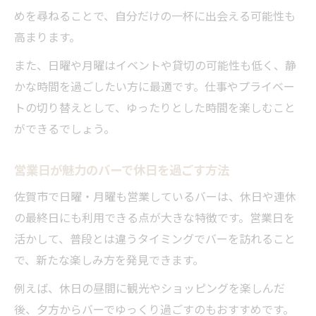
日曜営業のバーで自分時間を満喫する
めを尋ねることで、自分だけの一杯に出会える可能性も
初めてでも安心な日曜営業のバー体験
高まります。
バー初心者が安心できる接客のポイント
また、日曜や月曜はイベントや貸切の可能性も低く、静
日曜営業バーの落ち着いた雰囲気を体感
かな時間を過ごしたい方に最適です。仕事やプライベー
初めてのバー選びで気をつけたいこと
トの切り替えとして、ゆったりとした時間を楽しむこと
グループ利用におすすめのバーの魅力
ができるでしょう。
佐賀市で安心して入れるバーの特徴
月曜の夜におすすめしたい癒しのバー空間
営業日が魅力のバーで休日を過ごす方法
バーで月曜夜をリフレッシュする方法
佐賀市で日曜・月曜も営業しているバーは、休日や連休
月曜営業のバーで味わう癒しの時間
の最終日にも利用できる点が大きな特徴です。営業日を
活かして、普段とは違うタイミングでバーを訪れること
仕事帰りに寄りたいバーの選び方
で、新たな楽しみ方を発見できます。
静かなバー空間がもたらす心地よさ
例えば、休日の昼間に観光やショッピングを楽しんだ
一人でも楽しめるバーの過ごし方
後、夕方からバーでゆっくり過ごすのもおすすめです。
地元で味わう多彩なバー、営業日の選び方