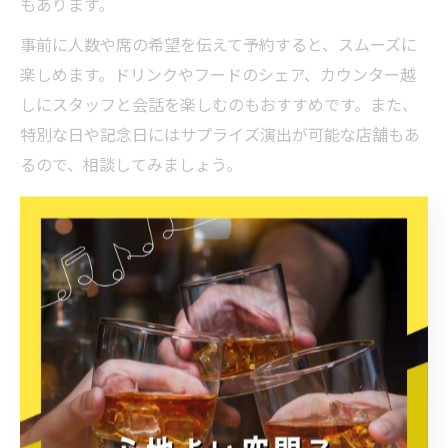
もあります。
事前に人数や席の希望を伝えて予約すると、スムーズに
楽しめます。ドリンクやフードのシェア、カウンター越
しにスタッフと会話を楽しむのもおすすめです。また、
特別な日や記念日にはサプライズ演出が可能な店舗もあ
るので、相談してみましょう。
実際に「友人とカラオケで盛り上がった」「貸切で気兼
ねなく楽しめた」という声もあり、思い出に残る時間を
過ごすことができます。グループでの利用時は、周囲へ
の配慮やマナーも忘れずに楽しみましょう。
穏やかな夜を彩る佐賀県のバー選び