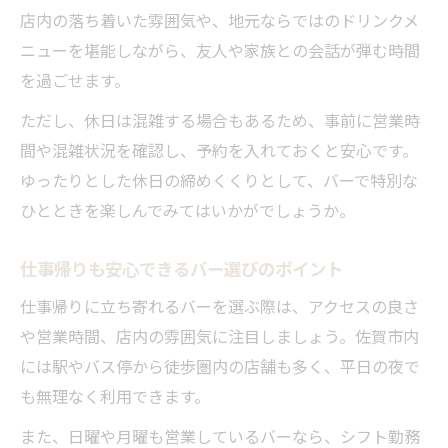
店内の落ち着いた雰囲気や、地元ならではのドリンクメ
バーの営業日を賢くチェックする方法
ニューを堪能しながら、友人や家族との会話が弾む時間
日曜・月曜に利用できるバーの魅力
を過ごせます。
地元密着型バーで過ごす特別な夜
ただし、休日は混雑する場合もあるため、事前に営業時
多彩なバーの特徴と選び方を解説
間や混雑状況を確認し、予約を入れておくと安心です。
友人と訪れたいバーの営業日ポイント
ゆったりとした休日の締めくくりとして、バーで特別な
ひとときを楽しんでみてはいかがでしょうか。
仕事帰りも安心できるバー選びのポイント
仕事帰りに立ち寄れるバーを選ぶ際は、アクセスの良さ
や営業時間、店内の雰囲気に注目しましょう。佐賀市内
には駅やバス停から徒歩圏内の店舗も多く、平日の夜で
も無理なく利用できます。
また、日曜や月曜も営業しているバーなら、シフト勤務