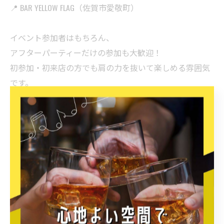
📍 BAR YELLOW FLAG（佐賀市愛敬町）
イベント参加者はもちろん、
アフターパーティーだけの参加も大歓迎！
初参加・初来店の方でも肩の力を抜いて楽しめる雰囲気
です。
🎧 音楽が好きなら誰でもウェルカム
・佐賀で音楽イベントを探してた人
・サブカル好きと繋がりたい人
・BAR YELLOW FLAGが気になってた人
・ひとり参加も全然OK