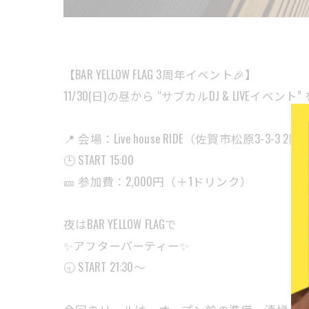
【BAR YELLOW FLAG 3周年イベント🎉】
11/30(日)の昼から “サブカルDJ & LIVEイベン
📍 会場：Live house RIDE（佐賀市松原3-3-3 2階
🕒 START 15:00
🎫 参加費：2,000円（＋1ドリンク）
夜はBAR YELLOW FLAGで
✨アフターパーティー✨
🕤 START 21:30〜