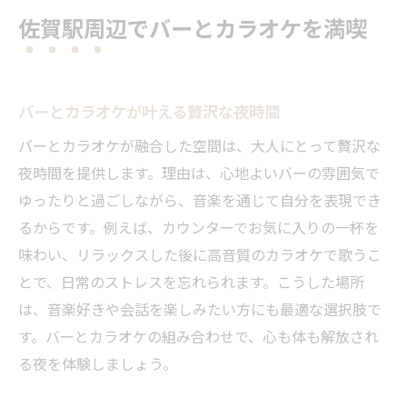
バー好き必見の佐賀駅周辺おすすめポイン
佐賀駅周辺でバーとカラオケを満喫
ト
カラオケ付きバーで過ごす特別な夜の魅力
佐賀駅周りのバーでリラックスしながら歌
バーとカラオケが叶える贅沢な夜時間
う
バーとカラオケが融合した空間は、大人にとって贅沢な
バー好きが語る大人の夜遊び体験談
夜時間を提供します。理由は、心地よいバーの雰囲気で
バー愛好家が語るカラオケの楽しみ方
ゆったりと過ごしながら、音楽を通じて自分を表現でき
佐賀駅周辺バーでの心に残る夜遊び体験
るからです。例えば、カウンターでお気に入りの一杯を
カラオケバーで大人が感じる特別なひとと
味わい、リラックスした後に高音質のカラオケで歌うこ
き
とで、日常のストレスを忘れられます。こうした場所
バーで出会う音楽と人の温かさを実感
は、音楽好きや会話を楽しみたい方にも最適な選択肢で
バー巡りで味わうカラオケの醍醐味
す。バーとカラオケの組み合わせで、心も体も解放され
る夜を体験しましょう。
夜遊びを彩るバーの魅力とカラオケ体験
カラオケも楽しめる落ち着きのバー案内