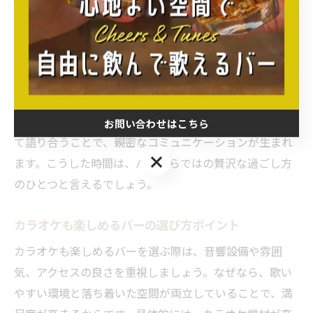
バーで味わう音楽と会話の絶妙な時間
バーでは音楽と会話が絶妙に融合する時間を楽しめま
す。その理由は、音楽が場を和ませ、自然な会話のきっ
かけとなるからです。例えば、好きな曲を流しながら友
人と想い出話をしたり、同席した人と音楽の好みについ
お問い合わせはこちら
て語り合うことで、親密なコミュニケーションが生まれ
お問い合わせはこちら
ます。こうした時間は、バーならではの贅沢な過ごし方
のひとつと言えるでしょう。
カラオケも楽しめるバーの選び方ポイント
カラオケも楽しめるバーを選ぶ際は、音響設備や雰囲
気、アクセスの良さを重視しましょう。なぜなら、歌い
やすい環境と落ち着いた空間が両立していることで、満