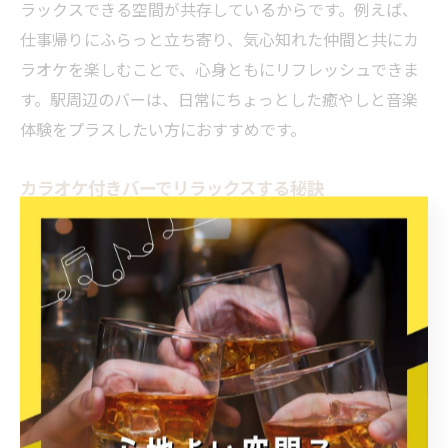
ラックスできる空間が共存しているからです。例えば、
仕事帰りにふらっと立ち寄り、気心知れた仲間と共にカ
ラオケを楽しむことで、心身ともにリフレッシュできま
す。駅周辺のバーは、日常にちょっとした癒やしと音楽
体験をプラスしたい方におすすめです。
カラオケ付きバーでリラックスする秘訣
カラオケ付きバーでリラックスするには、無理に盛り上
げようとせず、自分のペースで楽しむことが大切です。
理由は、バーの静かな雰囲気を活かすことで、より深い
リラックス効果が得られるからです。例えば、一人で好
きな曲をじっくり歌う、または少人数で落ち着いた会話
と音楽を楽しむスタイルが効果的です。自分の心地よい
リズムを大切にすることで、バーでのカラオケ時間が特
別な癒やしになります。