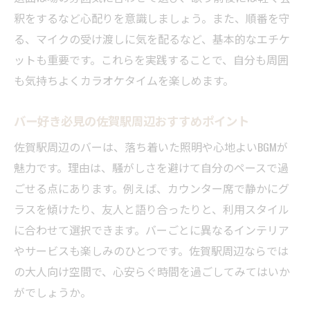
音楽好き必見のバー活用術
釈をするなど心配りを意識しましょう。また、順番を守
音楽好きが選ぶバーとカラオケの楽しみ方
る、マイクの受け渡しに気を配るなど、基本的なエチケ
バーでのカラオケがもっと楽しくなる工夫
ットも重要です。これらを実践することで、自分も周囲
も気持ちよくカラオケタイムを楽しめます。
佐賀駅周辺バーで音楽を堪能する秘訣
カラオケ機能が充実したバーの探し方
バー好き必見の佐賀駅周辺おすすめポイント
バーで音楽とお酒を味わう至福の時間
佐賀駅周辺のバーは、落ち着いた照明や心地よいBGMが
音楽で盛り上がるバーのおすすめ体験
魅力です。理由は、騒がしさを避けて自分のペースで過
話題のカラオケバーで夜を彩る方法
ごせる点にあります。例えば、カウンター席で静かにグ
カラオケバーで特別な夜を過ごすポイント
ラスを傾けたり、友人と語り合ったりと、利用スタイル
バーとカラオケの融合が話題の理由に迫る
に合わせて選択できます。バーごとに異なるインテリア
夜遊びに最適なカラオケバーの選び方
やサービスも楽しみのひとつです。佐賀駅周辺ならでは
バー好き注目のカラオケバー活用術
の大人向け空間で、心安らぐ時間を過ごしてみてはいか
がでしょうか。
カラオケバーで大人の夜を華やかに演出