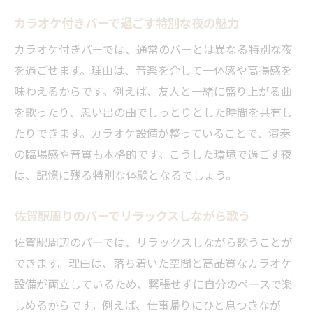
友人と楽しむ話題のカラオケバー体験
カラオケ付きバーで過ごす特別な夜の魅力
バーとカラオケの融合がもたらす魅力
カラオケ付きバーでは、通常のバーとは異なる特別な夜
バーとカラオケが生む大人の贅沢な空間
を過ごせます。理由は、音楽を介して一体感や高揚感を
佐賀駅周辺で体感するバーと音楽の調和
味わえるからです。例えば、友人と一緒に盛り上がる曲
カラオケ付きバーが注目される理由とは
を歌ったり、思い出の曲でしっとりとした時間を共有し
バーで音楽と共に楽しむ新しい夜遊び
たりできます。カラオケ設備が整っていることで、演奏
カラオケバーが人気を集める魅力を解説
の臨場感や音質も本格的です。こうした環境で過ごす夜
バーで広がるカラオケと交流の楽しさ
は、記憶に残る特別な体験となるでしょう。
大人がリラックスできる夜遊びの新定番
佐賀駅周りのバーでリラックスしながら歌う
バーとカラオケが叶える大人の癒やし時間
佐賀駅周辺のバーでは、リラックスしながら歌うことが
佐賀駅エリアで広がる夜遊びの新定番
できます。理由は、落ち着いた空間と高品質なカラオケ
リラックス重視のバーで過ごす夜の魅力
設備が両立しているため、緊張せずに自分のペースで楽
カラオケバーが大人に選ばれる理由を紹介
しめるからです。例えば、仕事帰りにひと息つきなが