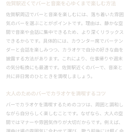
佐賀駅近くでバーと音楽を心ゆくまで楽しむ方法
落ち着いたバーでカラオケを堪能する方法
佐賀駅周辺でバーと音楽を楽しむには、落ち着いた雰囲
大人が集うバーで音楽を楽しむコツ
気のバーを選ぶことがポイントです。理由は、静かな空
佐賀駅周辺のバーで見つける癒やしと歌
間で音楽や会話に集中できるため、より深くリラックス
カラオケ付きバーでリラックスする秘訣
できるからです。具体的には、カウンター席でバーテン
バーで味わう音楽と会話の絶妙な時間
ダーと会話を楽しみつつ、カラオケで自分の好きな曲を
カラオケも楽しめるバーの選び方ポイント
披露する方法があります。これにより、仕事帰りや週末
仕事帰りに癒やしを求めるならバーへ
の気分転換にも最適です。佐賀駅近くのバーで、音楽と
共に非日常のひとときを満喫しましょう。
バーでカラオケを楽しみ仕事疲れを癒やす
佐賀駅エリアのバーが叶える夜のリセット
大人のためのバーでカラオケを満喫するコツ
バーで味わう癒やしと音楽の贅沢な時間
バーでカラオケを満喫するためのコツは、周囲と調和し
カラオケバーで心も体もリフレッシュ
ながら自分らしく楽しむことです。なぜなら、大人の空
仕事帰りのバー利用で感じる充実感
間ではマナーや雰囲気作りが大切だからです。例えば、
バーのカラオケで自分時間を満喫しよう
選曲は場の雰囲気に合わせて選び、歌う前後には軽く会