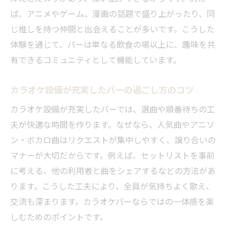
ば、アニメやゲーム、漫画の話題で盛り上がったり、同
ボカロ愛好者が集うバーでの交流術とは
じ推しを持つ仲間と出会えることが多いです。こうした
サブカル仲間を見つけるバーの過ごし方
体験を通じて、バーは単なる飲食の場以上に、趣味を共
カラオケを通じたバーでの新しい出会い方
有できるコミュニティとして機能しています。
バーで趣味談義を楽しむコツやマナー
気軽に話せるバー空間の魅力とポイント
カラオケ設備が充実したバーの過ごし方のコツ
佐賀市でサブカルを感じるバー選びのコツ
カラオケ設備が充実したバーでは、選曲や順番待ちの工
アニメ好きに合うバー選びの基準とは何か
夫が快適な時間を作ります。なぜなら、人気曲やアニソ
ボカロやカラオケが楽しめるバーの探し方
ン・ボカロ曲はリクエストが集中しやすく、譲り合いの
サブカル空間を重視したバー選びのポイン
マナーが大切だからです。例えば、セットリストを事前
ト
に考える、他の利用者と曲をシェアするなどの方法があ
ります。こうした工夫により、全員が気持ちよく歌え、
コスプレスタッフ常駐のバーを見極める方
交流も深まります。カラオケバーならではの一体感を楽
法
しむためのポイントです。
リラックスできるバーを佐賀市で見つける