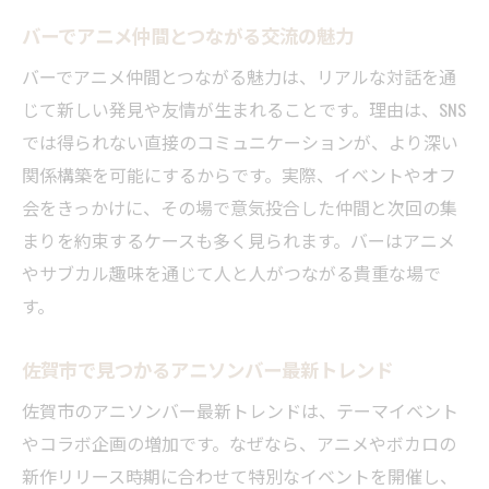
コツ
バーでアニメ仲間とつながる交流の魅力
口コミで人気のサブカルバー調査術
バーでアニメ仲間とつながる魅力は、リアルな対話を通
コスプレスタッフと交流できるバーの魅力
じて新しい発見や友情が生まれることです。理由は、SNS
バーでコスプレスタッフと会話を楽しむ方
では得られない直接のコミュニケーションが、より深い
法
関係構築を可能にするからです。実際、イベントやオフ
アニメ愛あふれるスタッフがいるバーの特
会をきっかけに、その場で意気投合した仲間と次回の集
徴
まりを約束するケースも多く見られます。バーはアニメ
ボカロやサブカルの話題で盛り上がるバー
やサブカル趣味を通じて人と人がつながる貴重な場で
コスプレイベント開催バーの楽しみ方ガイ
す。
ド
バーで非日常体験を味わうサブカル空間
佐賀市で見つかるアニソンバー最新トレンド
佐賀市でコスプレスタッフと触れ合うコツ
佐賀市のアニソンバー最新トレンドは、テーマイベント
アニソンバーで出会う新しい友人との時間
やコラボ企画の増加です。なぜなら、アニメやボカロの
新作リリース時期に合わせて特別なイベントを開催し、
バーでアニメ仲間と出会うきっかけ作り