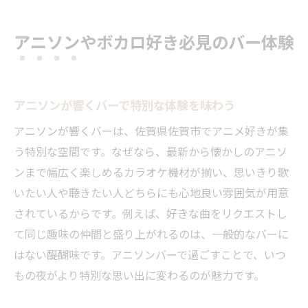
カラオケ設備が充実したバーの過ごし方の
コツ
アニソンやボカロ好き必見のバー体験
バーでアニメ仲間とつながる交流の魅力
佐賀市で見つかるアニソンバー最新トレン
ド
アニソンが響くバーで特別な体験を味わう
サブカル空間で過ごす特別な夜の魅力
アニソンが響くバーは、佐賀県佐賀市でアニメ好きが集
バーでサブカルチャーを体感できる夜の楽
う特別な空間です。なぜなら、最新から懐かしのアニソ
しみ
ンまで幅広く楽しめるカラオケ機材が揃い、思いきり歌
アニメやボカロの話題が弾むバーの雰囲気
いたい人や聴きたい人どちらにも心地良い雰囲気が用意
とは
されているからです。例えば、好きな曲をリクエストし
サブカルバーで休日を満喫する過ごし方の
て同じ趣味の仲間と盛り上がれるのは、一般的なバーに
提案
はない醍醐味です。アニソンバーで過ごすことで、いつ
趣味仲間と集うバーの新たなサブカル体験
もの夜がより特別な思い出に変わるのが魅力です。
コスプレスタッフと語らう夜のバー時間