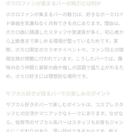
ボカロファンが集まるバーの魅力とは何か
佐賀の夜を彩るサブカルバーのおすすめポ
イント
ボカロファンが集まるバーの魅力は、好きなボーカロイ
ド楽曲を気兼ねなく共有できる点にあります。理由は、
カラオケでアニメ曲を満喫する方法とは
ボカロ曲に精通したスタッフや常連客が多く、初心者か
バーでアニソンカラオケを満喫するコツ
ら上級者まで楽しめる環境が整っているためです。実
ボカロ楽曲を盛り上げるバーの使い方ガイ
際、ボカロ限定のカラオケイベントや、ファン同士の情
ド
報交換が頻繁に行われています。こうしたバーでは、趣
サブカル空間で人気アニメ曲を歌う楽しみ
味の合う仲間と最新の曲や推しの話題で盛り上がれるた
方
め、ボカロ好きには理想的な場所です。
カラオケ好きにおすすめのバー体験とは
バーのカラオケ設備を上手に活用する方法
サブカル好きが語るバーでの楽しみ方ポイント
アニメ好きが喜ぶバーでのカラオケタイム
サブカル好きがバーで楽しむポイントは、コスプレスタ
趣味仲間と語らうバーの楽しみ方ガイド
ッフとの交流やマニアックなトークにあります。なぜな
バーでアニメトークが盛り上がる理由を解
ら、佐賀市のサブカル系バーはスタッフもお客もジャン
説
ルにこだわりがあり、深い話ができるからです。例え