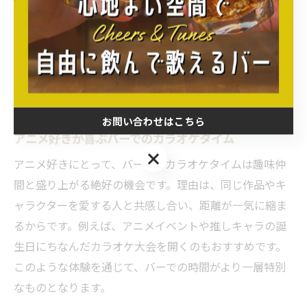
ることで、より快適なカラオケタイムが実現するからで
す。例えば、マイクの使い方やエコー機能の調整、リク
エストの出し方などをスタッフに聞いてみると良いでし
ょう。こうした具体的な工夫で、満足度の高いカラオケ
体験が叶います。
お問い合わせはこちら
アニメ好きが喜ぶバーでのカラオケタイム
お問い合わせはこちら
アニメ好きにとって、バーでのカラオケタイムは趣味仲
間と盛り上がる絶好の機会です。理由は、同じ作品やキ
ャラクターを愛する人と共感し合い、距離が一気に縮ま
るからです。例えば、アニメイベントや推しキャラの誕
生日にちなんだカラオケ大会を開くのもおすすめです。
このような体験を通じて、バーでの時間がより一層特別
なものとなります。