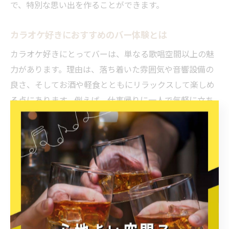
で、特別な思い出を作ることができます。
カラオケ好きにおすすめのバー体験とは
カラオケ好きにとってバーは、単なる歌唱空間以上の魅
力があります。理由は、落ち着いた雰囲気や音響設備の
良さ、そしてお酒や軽食とともにリラックスして楽しめ
る点にあります。例えば、仕事帰りに一人で気軽に立ち
寄ったり、仲間とテーマを決めて歌い分けるなど多彩な
楽しみ方が可能です。このように、バーならではのカラ
オケ体験は、新しい発見や充実感を与えてくれます。
バーのカラオケ設備を上手に活用する方法
バーのカラオケ設備を最大限活用するには、事前に設備
の特徴や選曲システムを確認し、操作に慣れておくこと
が重要です。理由は、スムーズな選曲や音量調整ができ