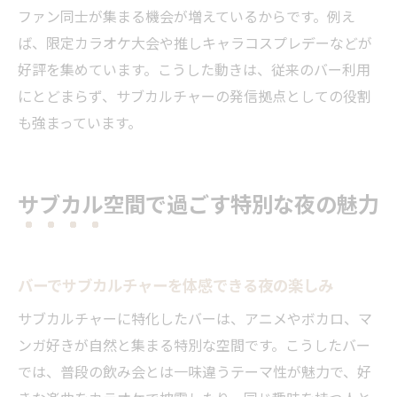
ファン同士が集まる機会が増えているからです。例え
ボカロ好きがつながるバーでの交流方法
ば、限定カラオケ大会や推しキャラコスプレデーなどが
サブカルバーで新しい友人と楽しむポイン
好評を集めています。こうした動きは、従来のバー利用
ト
にとどまらず、サブカルチャーの発信拠点としての役割
共通の趣味で絆が深まるバーの魅力
も強まっています。
カラオケを通じた友人作りのヒント
佐賀市のアニソンバーで広がる人脈
サブカル空間で過ごす特別な夜の魅力
リラックス派にもおすすめのサブカルバー
落ち着けるバーでサブカルを満喫する方法
アニメ好きが安心して通えるバーの特徴
バーでサブカルチャーを体感できる夜の楽しみ
ボカロやカラオケ初心者にもやさしいバー
サブカルチャーに特化したバーは、アニメやボカロ、マ
リラックス空間重視のサブカルバー選び
ンガ好きが自然と集まる特別な空間です。こうしたバー
一人でも楽しめるバーの過ごし方アイデア
では、普段の飲み会とは一味違うテーマ性が魅力で、好
佐賀市の癒やし系サブカルバー最新情報