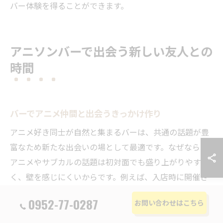
バー体験を得ることができます。
アニソンバーで出会う新しい友人との
時間
バーでアニメ仲間と出会うきっかけ作り
アニメ好き同士が自然と集まるバーは、共通の話題が豊
富なため新たな出会いの場として最適です。なぜなら、
アニメやサブカルの話題は初対面でも盛り上がりやす
く、壁を感じにくいからです。例えば、入店時に開催さ
れるアニメ作品にちなんだイベントやクイズ企画に参加
0952-77-0287
お問い合わせはこちら
すれば、同じ趣味を持つ人と会話が生まれやすくなりま
す。このように、バーのイベントを活用することで、気